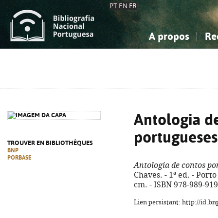
PT
EN
FR
A propos
Re
La Bibliographie Nationale
Simple
Connaissance, Information...
Connaissance, Information...
Avancée
Mes 
Sciences sociales...
Sciences sociales...
Arts, sport...
Arts, sport...
Antologia d
portugueses
TROUVER EN BIBLIOTHÈQUES
BNP
PORBASE
Antologia de contos po
Chaves. - 1ª ed. - Porto 
cm. - ISBN 978-989-919
Lien persistant: http://id.