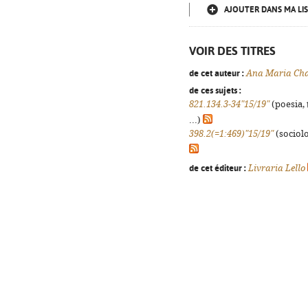
AJOUTER DANS MA LIS
VOIR DES TITRES
de cet auteur :
Ana Maria Ch
de ces sujets :
821.134.3-34"15/19"
(poesia, 
...)
398.2(=1:469)"15/19"
(sociolo
de cet éditeur :
Livraria Lello