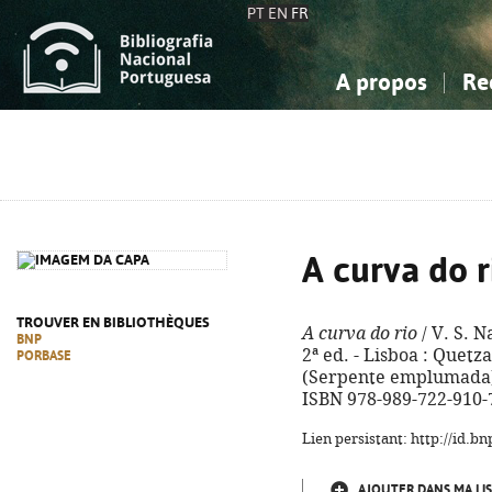
PT
EN
FR
A propos
Re
La Bibliographie Nationale
Simple
Connaissance, Information...
Connaissance, Information...
Avancée
Mes 
Sciences sociales...
Sciences sociales...
Arts, sport...
Arts, sport...
A curva do r
TROUVER EN BIBLIOTHÈQUES
A curva do rio
/ V. S. N
BNP
2ª ed. - Lisboa : Quetzal
PORBASE
(Serpente emplumada). -
ISBN 978-989-722-910-
Lien persistant: http://id.
AJOUTER DANS MA LIS