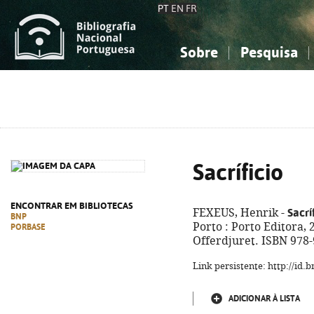
PT
EN
FR
Sobre
Pesquisa
Sobre a Bibliografia Nacional
Simples
Conhecimento, Informação...
Conhecimento, Informação...
Combinada
A
Ciências sociais...
Ciências sociais...
Arte, desporto...
Arte, desporto...
Sacríficio
ENCONTRAR EM BIBLIOTECAS
Sacrí
FEXEUS, Henrik -
BNP
Porto : Porto Editora, 2
PORBASE
Offerdjuret. ISBN 978
Link persistente: http://id
ADICIONAR À LISTA