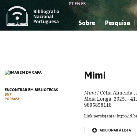
PT
EN
FR
Sobre
Pesquisa
Sobre a Bibliografia Nacional
Simples
Conhecimento, Informação...
Conhecimento, Informação...
Combinada
A
Ciências sociais...
Ciências sociais...
Arte, desporto...
Arte, desporto...
Mimi
ENCONTRAR EM BIBLIOTECAS
Mimi
/ Célia Almeida ; i
BNP
Meia Longa, 2025. - 41, [
PORBASE
9895858118
Link persistente: http://id
ADICIONAR À LISTA