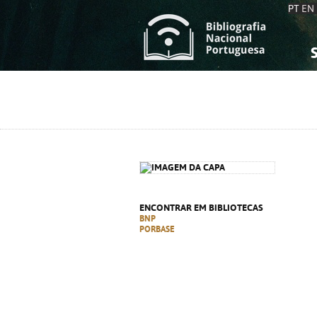
PT
EN
S
S
C
C
C
C
A
A
ENCONTRAR EM BIBLIOTECAS
BNP
PORBASE