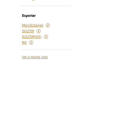
Exportar
MarcXchange
ISO2709
ISO2709(ISIS)
RIS
Ver a minha lista