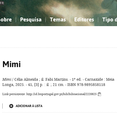
FR
Sobre
Pesquisa
Temas
Editores
Tipo 
obre a Bibliografia Nacional
imples
onhecimento, Informação...
onhecimento, Informação...
Combinada
A minha lista
Como utilizar
Filosofia, psicologia...
Filosofia, psicologia...
Perguntas frequente
iências sociais...
iências sociais...
Ciências exatas e naturais...
Ciências exatas e naturais...
rte, desporto...
rte, desporto...
Literatura, linguística...
Literatura, linguística...
Mimi
Mimi
/ Célia Almeida ; il. Fabi Martins. - 1º ed. - Carnaxide : Meia
Longa, 2025. - 41, [3] p. : il. ; 21 cm. - ISBN 978-9895858118
Link persistente: http://id.bnportugal.gov.pt/bib/bibnacional/2220825
ADICIONAR À LISTA