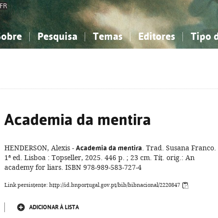
FR
Sobre
Pesquisa
Temas
Editores
Tipo 
obre a Bibliografia Nacional
imples
onhecimento, Informação...
onhecimento, Informação...
Combinada
A minha lista
Como utilizar
Filosofia, psicologia...
Filosofia, psicologia...
Perguntas frequente
iências sociais...
iências sociais...
Ciências exatas e naturais...
Ciências exatas e naturais...
rte, desporto...
rte, desporto...
Literatura, linguística...
Literatura, linguística...
Academia da mentira
HENDERSON, Alexis -
Academia da mentira
. Trad. Susana Franco.
1ª ed. Lisboa : Topseller, 2025. 446 p. ; 23 cm. Tít. orig.: An
academy for liars. ISBN 978-989-583-727-4
Link persistente: http://id.bnportugal.gov.pt/bib/bibnacional/2220847
ADICIONAR À LISTA