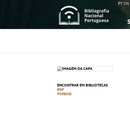
PT
EN
S
S
C
C
C
C
A
A
ENCONTRAR EM BIBLIOTECAS
BNP
PORBASE