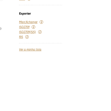
Exportar
MarcXchange
ISO2709
)
ISO2709(ISIS)
RIS
Ver a minha lista