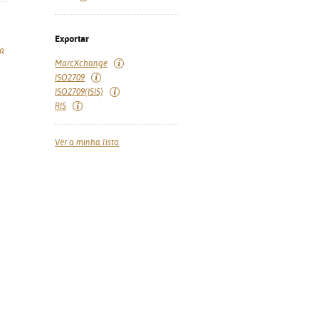
Exportar
a
MarcXchange
ISO2709
ISO2709(ISIS)
RIS
Ver a minha lista