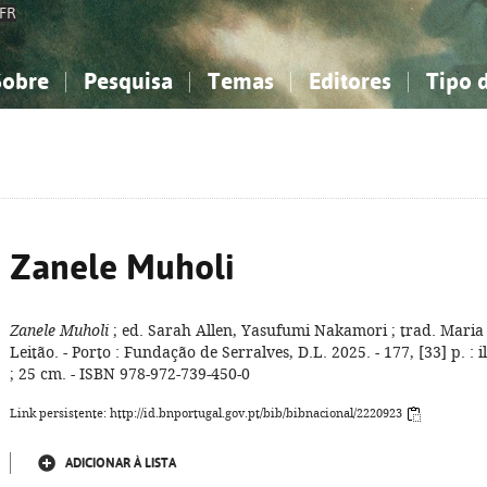
FR
Sobre
Pesquisa
Temas
Editores
Tipo 
obre a Bibliografia Nacional
imples
onhecimento, Informação...
onhecimento, Informação...
Combinada
A minha lista
Como utilizar
Filosofia, psicologia...
Filosofia, psicologia...
Perguntas frequente
iências sociais...
iências sociais...
Ciências exatas e naturais...
Ciências exatas e naturais...
rte, desporto...
rte, desporto...
Literatura, linguística...
Literatura, linguística...
Zanele Muholi
Zanele Muholi
; ed. Sarah Allen, Yasufumi Nakamori ; trad. Maria
Leitão. - Porto : Fundação de Serralves, D.L. 2025. - 177, [33] p. : il
; 25 cm. - ISBN 978-972-739-450-0
Link persistente: http://id.bnportugal.gov.pt/bib/bibnacional/2220923
ADICIONAR À LISTA