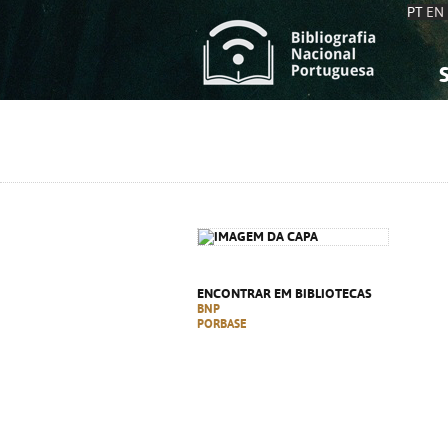
PT
EN
S
S
C
C
C
C
A
A
ENCONTRAR EM BIBLIOTECAS
BNP
PORBASE