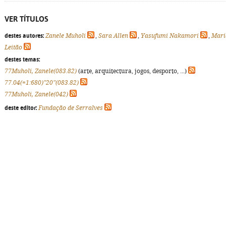
VER TÍTULOS
destes autores:
Zanele Muholi
,
Sara Allen
,
Yasufumi Nakamori
,
Mari
Leitão
destes temas:
77Muholi, Zanele(083.82)
(arte, arquitectura, jogos, desporto, ...)
77.04(=1:680)"20"(083.82)
77Muholi, Zanele(042)
deste editor:
Fundação de Serralves