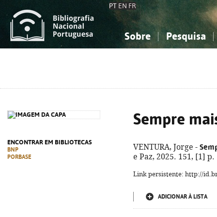
PT
EN
FR
Sobre
Pesquisa
Sobre a Bibliografia Nacional
Simples
Conhecimento, Informação...
Conhecimento, Informação...
Combinada
A
Ciências sociais...
Ciências sociais...
Arte, desporto...
Arte, desporto...
Sempre mai
ENCONTRAR EM BIBLIOTECAS
Semp
VENTURA, Jorge -
BNP
e Paz, 2025. 151, [1] p.
PORBASE
Link persistente: http://id
ADICIONAR À LISTA