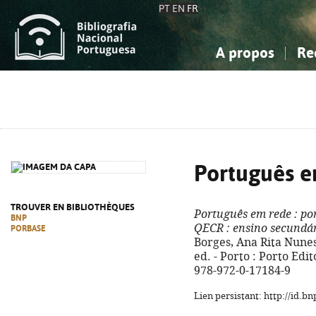
PT
EN
FR
A propos
Re
La Bibliographie Nationale
Simple
Connaissance, Information...
Connaissance, Information...
Avancée
Mes 
Sciences sociales...
Sciences sociales...
Arts, sport...
Arts, sport...
Português e
TROUVER EN BIBLIOTHÈQUES
Português em rede
: po
BNP
QECR
: ensino secundár
PORBASE
Borges, Ana Rita Nunes 
ed. - Porto : Porto Edito
978-972-0-17184-9
Lien persistant: http://id.