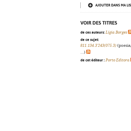
AJOUTER DANS MA LIS
VOIR DES TITRES
de ces auteurs:
Lígia Borges
de ce sujet:
811.134.3'243(075.3)
(poesia,
...)
de cet éditeur :
Porto Editora