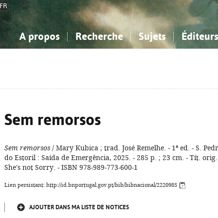
FR
A propos
Recherche
Sujets
Éditeur
a Bibliographie Nationale
imple
onnaissance, Information...
onnaissance, Information...
Avancée
Mes notices
Comment utiliser
Philosophie, psychologie...
Philosophie, psychologie...
Aide - FAQ
ciences sociales...
ciences sociales...
Mathématiques, sciences
Mathématiques, sciences
rts, sport...
rts, sport...
naturelles...
Littérature, linguistique...
naturelles...
Littérature, linguistique...
Sem remorsos
Sem remorsos
/ Mary Kubica ; trad. José Remelhe. - 1ª ed. - S. Ped
do Estoril : Saída de Emergência, 2025. - 285 p. ; 23 cm. - Tít. orig.
She's not Sorry. - ISBN 978-989-773-600-1
Lien persistant: http://id.bnportugal.gov.pt/bib/bibnacional/2220985
AJOUTER DANS MA LISTE DE NOTICES