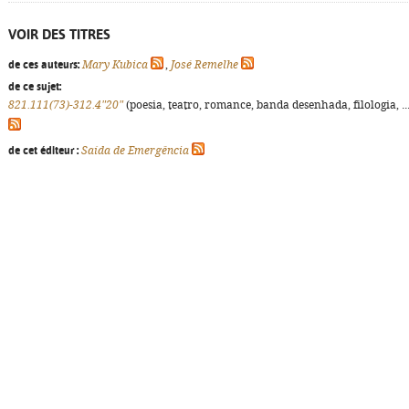
VOIR DES TITRES
de ces auteurs:
Mary Kubica
,
José Remelhe
de ce sujet:
821.111(73)-312.4"20"
(poesia, teatro, romance, banda desenhada, filologia, ...
de cet éditeur :
Saída de Emergência