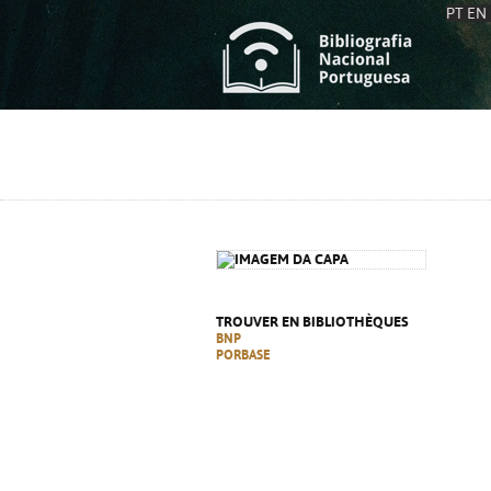
PT
EN
L
S
C
C
S
S
A
A
TROUVER EN BIBLIOTHÈQUES
BNP
PORBASE