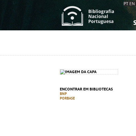
PT
EN
S
S
C
C
C
C
A
A
ENCONTRAR EM BIBLIOTECAS
BNP
PORBASE