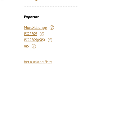
Exportar
MarcXchange
ISO2709
ISO2709(ISIS)
RIS
Ver a minha lista