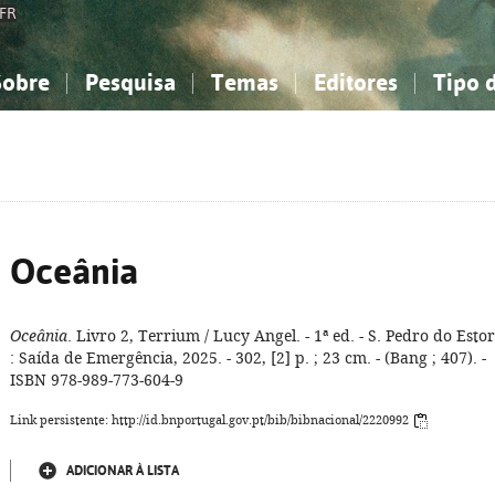
FR
Sobre
Pesquisa
Temas
Editores
Tipo 
obre a Bibliografia Nacional
imples
onhecimento, Informação...
onhecimento, Informação...
Combinada
A minha lista
Como utilizar
Filosofia, psicologia...
Filosofia, psicologia...
Perguntas frequente
iências sociais...
iências sociais...
Ciências exatas e naturais...
Ciências exatas e naturais...
rte, desporto...
rte, desporto...
Literatura, linguística...
Literatura, linguística...
Oceânia
Oceânia
. Livro 2, Terrium / Lucy Angel. - 1ª ed. - S. Pedro do Estor
: Saída de Emergência, 2025. - 302, [2] p. ; 23 cm. - (Bang ; 407). -
ISBN 978-989-773-604-9
Link persistente: http://id.bnportugal.gov.pt/bib/bibnacional/2220992
ADICIONAR À LISTA