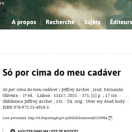
FR
A propos
Recherche
Sujets
Éditeur
a Bibliographie Nationale
imple
onnaissance, Information...
onnaissance, Information...
Avancée
Mes notices
Comment utiliser
Philosophie, psychologie...
Philosophie, psychologie...
Aide - FAQ
ciences sociales...
ciences sociales...
Mathématiques, sciences
Mathématiques, sciences
rts, sport...
rts, sport...
naturelles...
Littérature, linguistique...
naturelles...
Littérature, linguistique...
Só por cima do meu cadáver
Só por cima do meu cadáver
/ Jeffrey Archer ; trad. Fernanda
Oliveira. - 1ª ed. - Lisboa : 11x17, 2025. - 375, [1] p. ; 17 cm. -
(Biblioteca Jeffrey Archer ; 13). - Tít. orig.: Over my dead body. -
ISBN 978-972-25-4916-5
Lien persistant: http://id.bnportugal.gov.pt/bib/bibnacional/2220994
AJOUTER DANS MA LISTE DE NOTICES