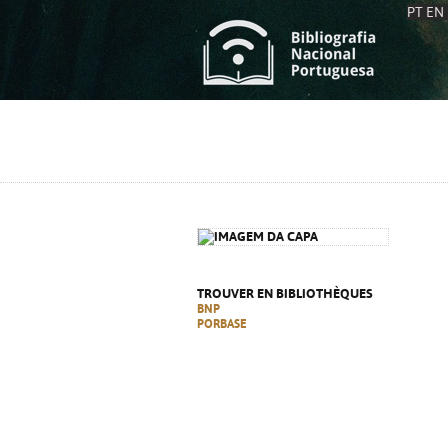
PT
EN
L
S
C
C
S
S
A
A
TROUVER EN BIBLIOTHÈQUES
BNP
PORBASE