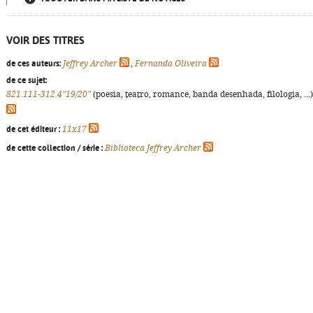
VOIR DES TITRES
de ces auteurs:
Jeffrey Archer
,
Fernanda Oliveira
de ce sujet:
821.111-312.4"19/20"
(poesia, teatro, romance, banda desenhada, filologia, ...)
de cet éditeur :
11x17
de cette collection / série :
Biblioteca Jeffrey Archer