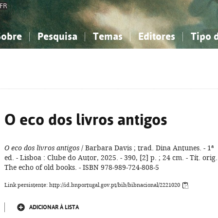
FR
Sobre
Pesquisa
Temas
Editores
Tipo 
obre a Bibliografia Nacional
imples
onhecimento, Informação...
onhecimento, Informação...
Combinada
A minha lista
Como utilizar
Filosofia, psicologia...
Filosofia, psicologia...
Perguntas frequente
iências sociais...
iências sociais...
Ciências exatas e naturais...
Ciências exatas e naturais...
rte, desporto...
rte, desporto...
Literatura, linguística...
Literatura, linguística...
O eco dos livros antigos
O eco dos livros antigos
/ Barbara Davis ; trad. Dina Antunes. - 1ª
ed. - Lisboa : Clube do Autor, 2025. - 390, [2] p. ; 24 cm. - Tít. orig.
The echo of old books. - ISBN 978-989-724-808-5
Link persistente: http://id.bnportugal.gov.pt/bib/bibnacional/2221020
ADICIONAR À LISTA