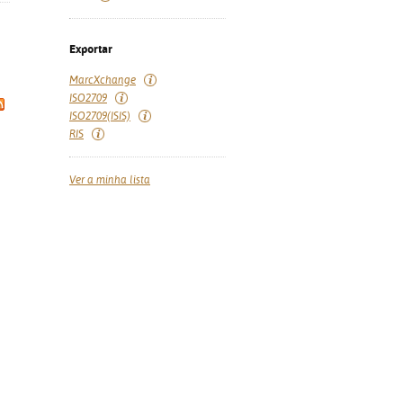
Exportar
MarcXchange
ISO2709
ISO2709(ISIS)
RIS
Ver a minha lista