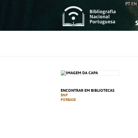
PT
EN
S
S
C
C
C
C
A
A
ENCONTRAR EM BIBLIOTECAS
BNP
PORBASE