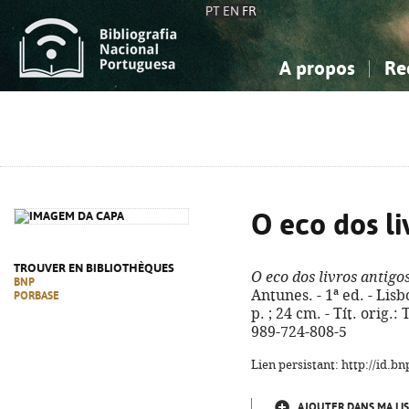
PT
EN
FR
A propos
Re
La Bibliographie Nationale
Simple
Connaissance, Information...
Connaissance, Information...
Avancée
Mes 
Sciences sociales...
Sciences sociales...
Arts, sport...
Arts, sport...
O eco dos li
TROUVER EN BIBLIOTHÈQUES
O eco dos livros antigo
BNP
Antunes. - 1ª ed. - Lisb
PORBASE
p. ; 24 cm. - Tít. orig.
989-724-808-5
Lien persistant: http://id.
AJOUTER DANS MA LIS