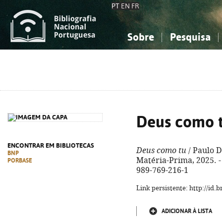
PT
EN
FR
Sobre
Pesquisa
Sobre a Bibliografia Nacional
Simples
Conhecimento, Informação...
Conhecimento, Informação...
Combinada
A
Ciências sociais...
Ciências sociais...
Arte, desporto...
Arte, desporto...
Deus como 
ENCONTRAR EM BIBLIOTECAS
Deus como tu
/ Paulo D
BNP
Matéria-Prima, 2025. - 1
PORBASE
989-769-216-1
Link persistente: http://id
ADICIONAR À LISTA