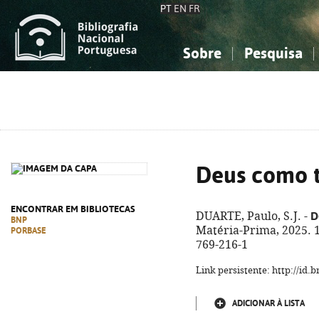
PT
EN
FR
Sobre
Pesquisa
Sobre a Bibliografia Nacional
Simples
Conhecimento, Informação...
Conhecimento, Informação...
Combinada
A
Ciências sociais...
Ciências sociais...
Arte, desporto...
Arte, desporto...
Deus como 
ENCONTRAR EM BIBLIOTECAS
D
DUARTE, Paulo, S.J. -
BNP
Matéria-Prima, 2025. 17
PORBASE
769-216-1
Link persistente: http://id
ADICIONAR À LISTA