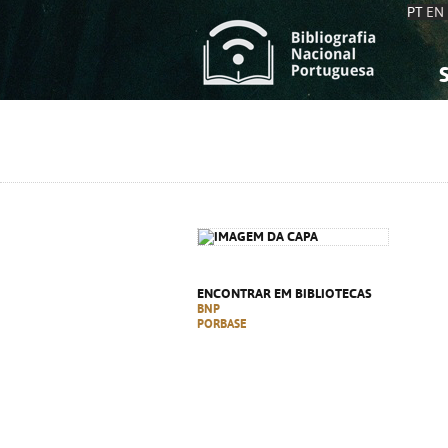
PT
EN
S
S
C
C
C
C
A
A
ENCONTRAR EM BIBLIOTECAS
BNP
PORBASE