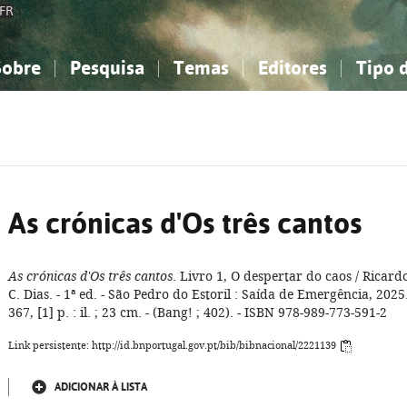
FR
Sobre
Pesquisa
Temas
Editores
Tipo 
obre a Bibliografia Nacional
imples
onhecimento, Informação...
onhecimento, Informação...
Combinada
A minha lista
Como utilizar
Filosofia, psicologia...
Filosofia, psicologia...
Perguntas frequente
iências sociais...
iências sociais...
Ciências exatas e naturais...
Ciências exatas e naturais...
rte, desporto...
rte, desporto...
Literatura, linguística...
Literatura, linguística...
As crónicas d'Os três cantos
As crónicas d'Os três cantos
. Livro 1, O despertar do caos / Ricard
C. Dias. - 1ª ed. - São Pedro do Estoril : Saída de Emergência, 2025.
367, [1] p. : il. ; 23 cm. - (Bang! ; 402). - ISBN 978-989-773-591-2
Link persistente: http://id.bnportugal.gov.pt/bib/bibnacional/2221139
ADICIONAR À LISTA