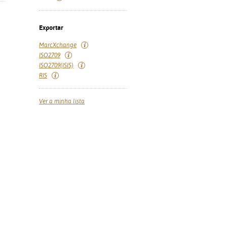
Exportar
MarcXchange
ISO2709
ISO2709(ISIS)
RIS
Ver a minha lista