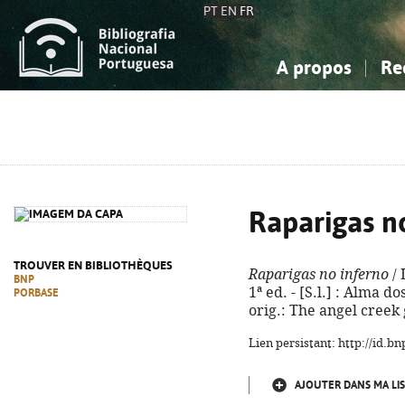
PT
EN
FR
A propos
Re
La Bibliographie Nationale
Simple
Connaissance, Information...
Connaissance, Information...
Avancée
Mes 
Sciences sociales...
Sciences sociales...
Arts, sport...
Arts, sport...
Raparigas n
TROUVER EN BIBLIOTHÈQUES
Raparigas no inferno
/ 
BNP
1ª ed. - [S.l.] : Alma do
PORBASE
orig.: The angel creek 
Lien persistant: http://id.
AJOUTER DANS MA LIS