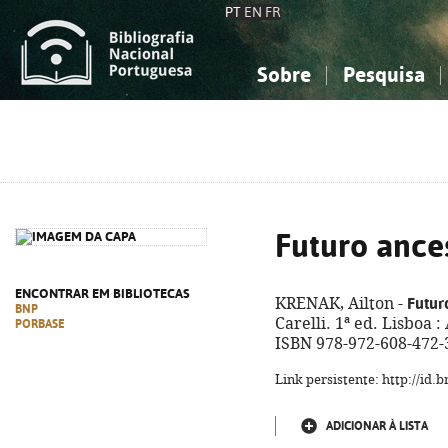
PT
EN
FR
Sobre
Pesquisa
Sobre a Bibliografia Nacional
Simples
Conhecimento, Informação...
Conhecimento, Informação...
Combinada
A
Ciências sociais...
Ciências sociais...
Arte, desporto...
Arte, desporto...
Futuro ance
ENCONTRAR EM BIBLIOTECAS
Futur
KRENAK, Ailton -
BNP
Carelli. 1ª ed. Lisboa :
PORBASE
ISBN 978-972-608-472-
Link persistente: http://id
ADICIONAR À LISTA