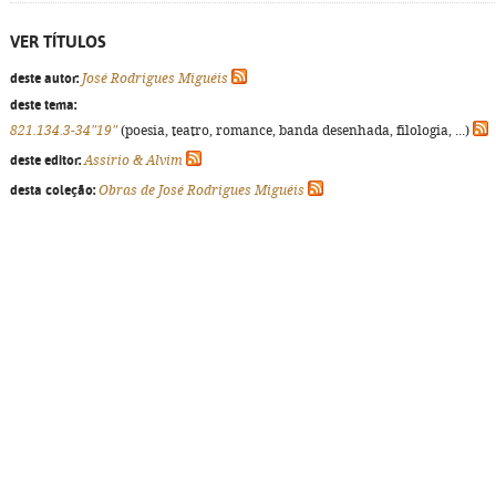
VER TÍTULOS
deste autor:
José Rodrigues Miguéis
deste tema:
821.134.3-34"19"
(poesia, teatro, romance, banda desenhada, filologia, ...)
deste editor:
Assírio & Alvim
desta coleção:
Obras de José Rodrigues Miguéis