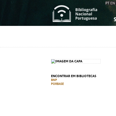
PT
EN
S
S
C
C
C
C
A
A
ENCONTRAR EM BIBLIOTECAS
BNP
PORBASE