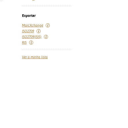
Exportar
MarcXchange
ISO2709
ISO2709(ISIS)
RIS
Ver a minha lista