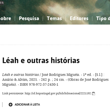
FR
Sobre
Pesquisa
Temas
Editores
Tipo 
obre a Bibliografia Nacional
imples
onhecimento, Informação...
onhecimento, Informação...
Combinada
A minha lista
Como utilizar
Filosofia, psicologia...
Filosofia, psicologia...
Perguntas frequente
iências sociais...
iências sociais...
Ciências exatas e naturais...
Ciências exatas e naturais...
rte, desporto...
rte, desporto...
Literatura, linguística...
Literatura, linguística...
Léah e outras histórias
Léah e outras histórias
/ José Rodrigues Miguéis. - 1ª ed. - [S.l.] :
Assírio & Alvim, 2025. - 262 p. ; 24 cm. - (Obras de José Rodrigues
Miguéis). - ISBN 978-972-37-2430-1
Link persistente: http://id.bnportugal.gov.pt/bib/bibnacional/2221192
ADICIONAR À LISTA