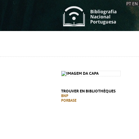
PT
EN
L
S
C
C
S
S
A
A
TROUVER EN BIBLIOTHÈQUES
BNP
PORBASE