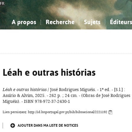
FR
A propos
Recherche
Sujets
Éditeur
a Bibliographie Nationale
imple
onnaissance, Information...
onnaissance, Information...
Avancée
Mes notices
Comment utiliser
Philosophie, psychologie...
Philosophie, psychologie...
Aide - FAQ
ciences sociales...
ciences sociales...
Mathématiques, sciences
Mathématiques, sciences
rts, sport...
rts, sport...
naturelles...
Littérature, linguistique...
naturelles...
Littérature, linguistique...
Léah e outras histórias
Léah e outras histórias
/ José Rodrigues Miguéis. - 1ª ed. - [S.l.] :
Assírio & Alvim, 2025. - 262 p. ; 24 cm. - (Obras de José Rodrigues
Miguéis). - ISBN 978-972-37-2430-1
Lien persistant: http://id.bnportugal.gov.pt/bib/bibnacional/2221192
AJOUTER DANS MA LISTE DE NOTICES