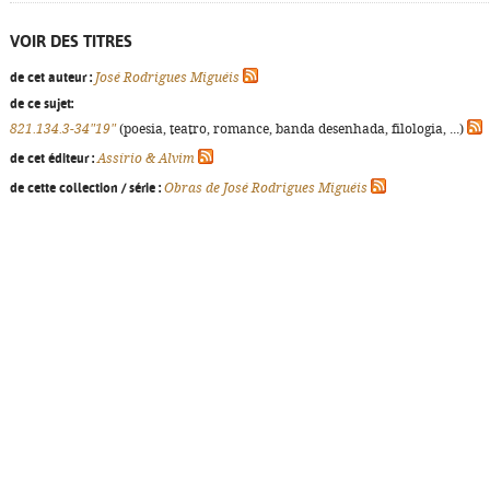
VOIR DES TITRES
de cet auteur :
José Rodrigues Miguéis
de ce sujet:
821.134.3-34"19"
(poesia, teatro, romance, banda desenhada, filologia, ...)
de cet éditeur :
Assírio & Alvim
de cette collection / série :
Obras de José Rodrigues Miguéis