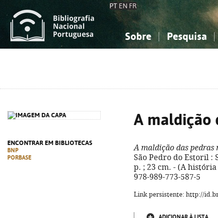
PT
EN
FR
Sobre
Pesquisa
Sobre a Bibliografia Nacional
Simples
Conhecimento, Informação...
Conhecimento, Informação...
Combinada
A
Ciências sociais...
Ciências sociais...
Arte, desporto...
Arte, desporto...
A maldição 
ENCONTRAR EM BIBLIOTECAS
A maldição das pedras 
BNP
São Pedro do Estoril : 
PORBASE
p. ; 23 cm. - (A histór
978-989-773-587-5
Link persistente: http://id
ADICIONAR À LISTA