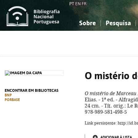
PT
EN
FR
Sobre
Pesquisa
Sobre a Bibliografia Nacional
Simples
Conhecimento, Informação...
Conhecimento, Informação...
Combinada
A
Ciências sociais...
Ciências sociais...
Arte, desporto...
Arte, desporto...
O mistério 
ENCONTRAR EM BIBLIOTECAS
O mistério de Marceau 
BNP
Elias. - 1ª ed. - Alfragi
PORBASE
24 cm. - Tít. orig.: L
978-989-581-498-5
Link persistente: http://id
ADICIONAR À LISTA