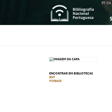
PT
EN
S
S
C
C
C
C
A
A
ENCONTRAR EM BIBLIOTECAS
BNP
PORBASE