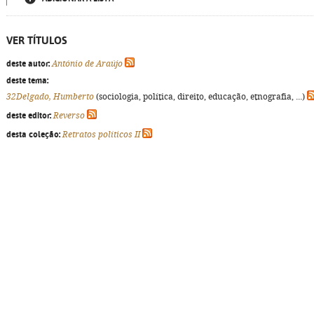
VER TÍTULOS
deste autor:
António de Araújo
deste tema:
32Delgado, Humberto
(sociologia, política, direito, educação, etnografia, ...)
deste editor:
Reverso
desta coleção:
Retratos políticos II