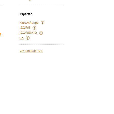
Exportar
MarcXchange
ISO2709
ISO2709(ISIS)
RIS
Ver a minha lista