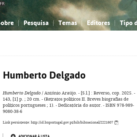
FR
Sobre
Pesquisa
Temas
Editores
Tipo 
obre a Bibliografia Nacional
imples
onhecimento, Informação...
onhecimento, Informação...
Combinada
A minha lista
Como utilizar
Filosofia, psicologia...
Filosofia, psicologia...
Perguntas frequente
iências sociais...
iências sociais...
Ciências exatas e naturais...
Ciências exatas e naturais...
rte, desporto...
rte, desporto...
Literatura, linguística...
Literatura, linguística...
Humberto Delgado
Humberto Delgado
/ António Araújo. - [S.l.] : Reverso, cop. 2025. -
143, [1] p. ; 20 cm. - (Retratos políticos II. Breves biografias de
políticos portugueses ; 1). - Dedicatória do autor. - ISBN 978-989-
9080-38-6
Link persistente: http://id.bnportugal.gov.pt/bib/bibnacional/2221607
ADICIONAR À LISTA