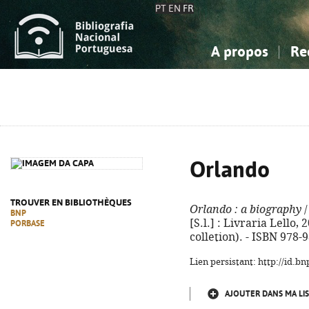
PT
EN
FR
A propos
Re
La Bibliographie Nationale
Simple
Connaissance, Information...
Connaissance, Information...
Avancée
Mes 
Sciences sociales...
Sciences sociales...
Arts, sport...
Arts, sport...
Orlando
TROUVER EN BIBLIOTHÈQUES
Orlando
: a biography
/
BNP
[S.l.] : Livraria Lello, 
PORBASE
colletion). - ISBN 978-
Lien persistant: http://id.
AJOUTER DANS MA LIS