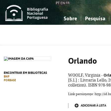
PT
EN
FR
Sobre
Pesquisa
Sobre a Bibliografia Nacional
Simples
Conhecimento, Informação...
Conhecimento, Informação...
Combinada
A
Ciências sociais...
Ciências sociais...
Arte, desporto...
Arte, desporto...
Orlando
ENCONTRAR EM BIBLIOTECAS
Orl
WOOLF, Virginia -
BNP
[S.l.] : Livraria Lello, 
PORBASE
colletion). ISBN 978-9
Link persistente: http://id
ADICIONAR À LISTA