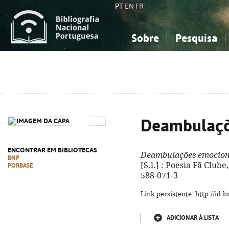
PT
EN
FR
Sobre
Pesquisa
Sobre a Bibliografia Nacional
Simples
Conhecimento, Informação...
Conhecimento, Informação...
Combinada
A
Ciências sociais...
Ciências sociais...
Arte, desporto...
Arte, desporto...
Deambulaçõ
ENCONTRAR EM BIBLIOTECAS
Deambulações emocion
BNP
[S.l.] : Poesia Fã Clube
PORBASE
588-071-3
Link persistente: http://id
ADICIONAR À LISTA