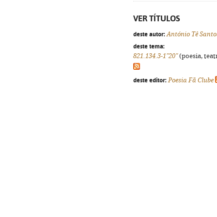
VER TÍTULOS
deste autor:
António Tê Santo
deste tema:
821.134.3-1"20"
(poesia, teat
deste editor:
Poesia Fã Clube