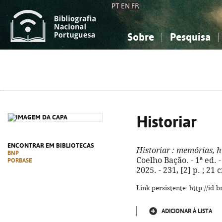
PT
EN
FR
Sobre
Pesquisa
Sobre a Bibliografia Nacional
Simples
Conhecimento, Informação...
Conhecimento, Informação...
Combinada
A
Ciências sociais...
Ciências sociais...
Arte, desporto...
Arte, desporto...
Historiar
ENCONTRAR EM BIBLIOTECAS
Historiar
: memórias, h
BNP
Coelho Bação. - 1ª ed.
PORBASE
2025. - 231, [2] p. ; 21
Link persistente: http://id
ADICIONAR À LISTA