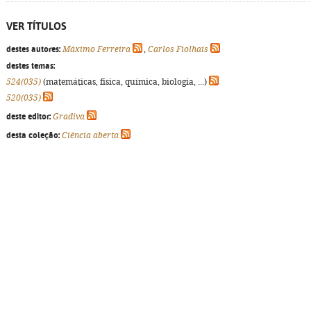
VER TÍTULOS
destes autores:
Máximo Ferreira
,
Carlos Fiolhais
destes temas:
524(035)
(matemáticas, física, química, biologia, ...)
520(035)
deste editor:
Gradiva
desta coleção:
Ciência aberta