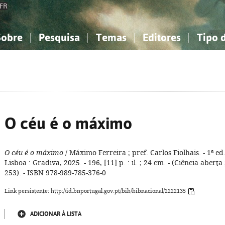
FR
Sobre
Pesquisa
Temas
Editores
Tipo 
obre a Bibliografia Nacional
imples
onhecimento, Informação...
onhecimento, Informação...
Combinada
A minha lista
Como utilizar
Filosofia, psicologia...
Filosofia, psicologia...
Perguntas frequente
iências sociais...
iências sociais...
Ciências exatas e naturais...
Ciências exatas e naturais...
rte, desporto...
rte, desporto...
Literatura, linguística...
Literatura, linguística...
O céu é o máximo
O céu é o máximo
/ Máximo Ferreira ; pref. Carlos Fiolhais. - 1ª ed.
Lisboa : Gradiva, 2025. - 196, [11] p. : il. ; 24 cm. - (Ciência aberta 
253). - ISBN 978-989-785-376-0
Link persistente: http://id.bnportugal.gov.pt/bib/bibnacional/2222135
ADICIONAR À LISTA