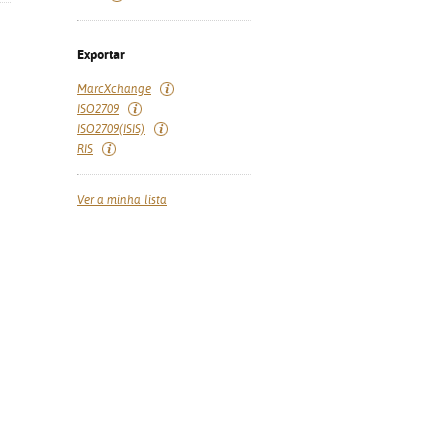
Exportar
MarcXchange
ISO2709
ISO2709(ISIS)
RIS
Ver a minha lista