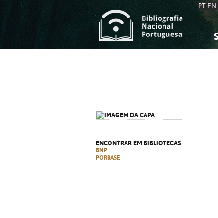
PT
EN
S
S
C
C
C
C
A
A
ENCONTRAR EM BIBLIOTECAS
BNP
PORBASE