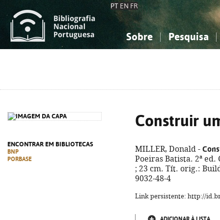
PT
EN
FR
Sobre
Pesquisa
Sobre a Bibliografia Nacional
Simples
Conhecimento, Informação...
Conhecimento, Informação...
Combinada
A
Ciências sociais...
Ciências sociais...
Arte, desporto...
Arte, desporto...
Construir u
ENCONTRAR EM BIBLIOTECAS
Cons
MILLER, Donald -
BNP
Poeiras Batista. 2ª ed. C
PORBASE
; 23 cm. Tít. orig.: Bu
9032-48-4
Link persistente: http://id
ADICIONAR À LISTA