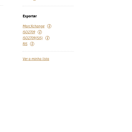
Exportar
MarcXchange
ISO2709
ISO2709(ISIS)
RIS
Ver a minha lista