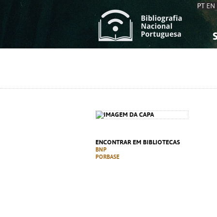
PT
EN
S
S
C
C
C
C
A
A
ENCONTRAR EM BIBLIOTECAS
BNP
PORBASE