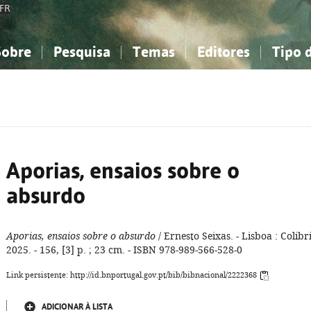
FR
Sobre
Pesquisa
Temas
Editores
Tipo 
obre a Bibliografia Nacional
imples
onhecimento, Informação...
onhecimento, Informação...
Combinada
A minha lista
Como utilizar
Filosofia, psicologia...
Filosofia, psicologia...
Perguntas frequente
iências sociais...
iências sociais...
Ciências exatas e naturais...
Ciências exatas e naturais...
rte, desporto...
rte, desporto...
Literatura, linguística...
Literatura, linguística...
Aporias, ensaios sobre o
absurdo
Aporias, ensaios sobre o absurdo
/ Ernesto Seixas. - Lisboa : Colibri
2025. - 156, [3] p. ; 23 cm. - ISBN 978-989-566-528-0
Link persistente: http://id.bnportugal.gov.pt/bib/bibnacional/2222368
ADICIONAR À LISTA