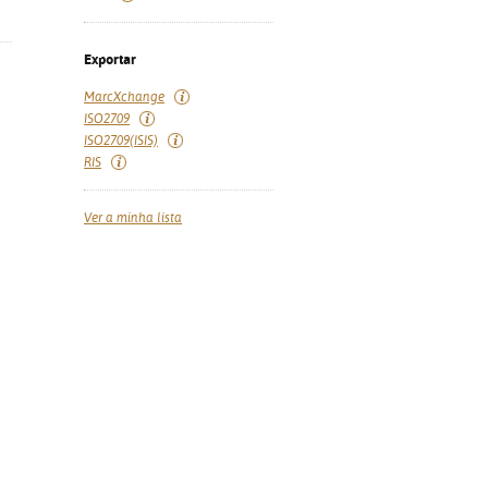
Exportar
MarcXchange
ISO2709
ISO2709(ISIS)
RIS
Ver a minha lista