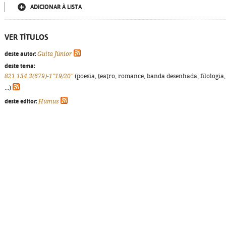
ADICIONAR À LISTA
VER TÍTULOS
deste autor:
Guita Júnior
deste tema:
821.134.3(679)-1"19/20"
(poesia, teatro, romance, banda desenhada, filologia,
...)
deste editor:
Húmus