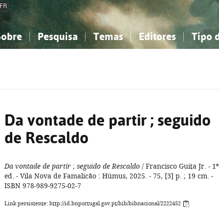
FR
Sobre
Pesquisa
Temas
Editores
Tipo 
obre a Bibliografia Nacional
imples
onhecimento, Informação...
onhecimento, Informação...
Combinada
A minha lista
Como utilizar
Filosofia, psicologia...
Filosofia, psicologia...
Perguntas frequente
iências sociais...
iências sociais...
Ciências exatas e naturais...
Ciências exatas e naturais...
rte, desporto...
rte, desporto...
Literatura, linguística...
Literatura, linguística...
Da vontade de partir ; seguido
de Rescaldo
Da vontade de partir
;
seguido de Rescaldo
/ Francisco Guita Jr. - 1ª
ed. - Vila Nova de Famalicão : Húmus, 2025. - 75, [3] p. ; 19 cm. -
ISBN 978-989-9275-02-7
Link persistente: http://id.bnportugal.gov.pt/bib/bibnacional/2222452