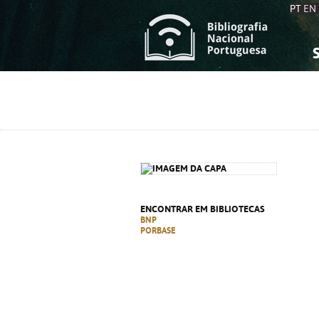
PT
EN
S
S
C
C
C
C
A
A
ENCONTRAR EM BIBLIOTECAS
BNP
PORBASE