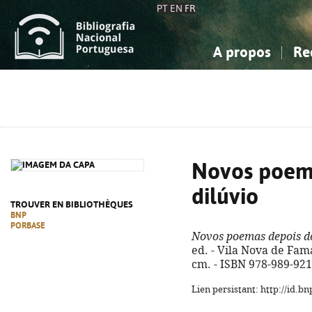
PT
EN
FR
A propos
Re
La Bibliographie Nationale
Simple
Connaissance, Information...
Connaissance, Information...
Avancée
Mes 
Sciences sociales...
Sciences sociales...
Arts, sport...
Arts, sport...
Novos poem
dilúvio
TROUVER EN BIBLIOTHÈQUES
BNP
PORBASE
Novos poemas depois do
ed. - Vila Nova de Fama
cm. - ISBN 978-989-921
Lien persistant: http://id.