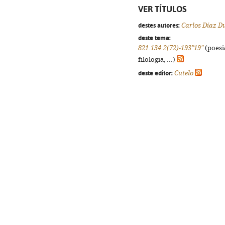
VER TÍTULOS
destes autores:
Carlos Díaz D
deste tema:
821.134.2(72)-193"19"
(poesi
filologia, ...)
deste editor:
Cutelo