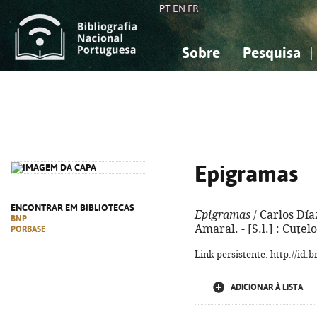
PT
EN
FR
Sobre
Pesquisa
Sobre a Bibliografia Nacional
Simples
Conhecimento, Informação...
Conhecimento, Informação...
Combinada
A
Ciências sociais...
Ciências sociais...
Arte, desporto...
Arte, desporto...
Epigramas
ENCONTRAR EM BIBLIOTECAS
Epigramas
/ Carlos Día
BNP
Amaral. - [S.l.] : Cutelo,
PORBASE
Link persistente: http://id
ADICIONAR À LISTA