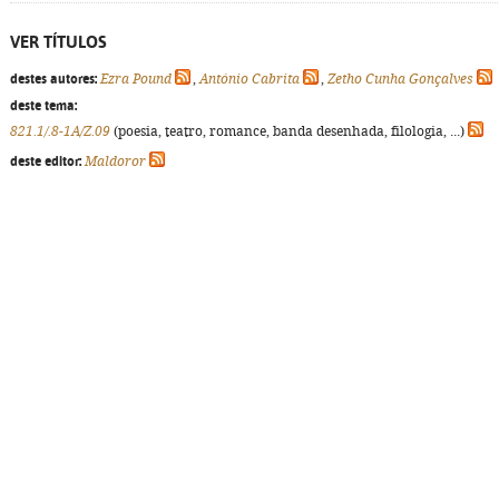
VER TÍTULOS
destes autores:
Ezra Pound
,
António Cabrita
,
Zetho Cunha Gonçalves
deste tema:
821.1/.8-1A/Z.09
(poesia, teatro, romance, banda desenhada, filologia, ...)
deste editor:
Maldoror