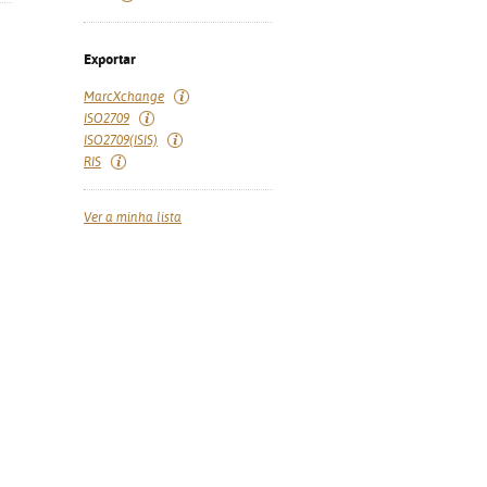
Exportar
MarcXchange
ISO2709
ISO2709(ISIS)
RIS
Ver a minha lista