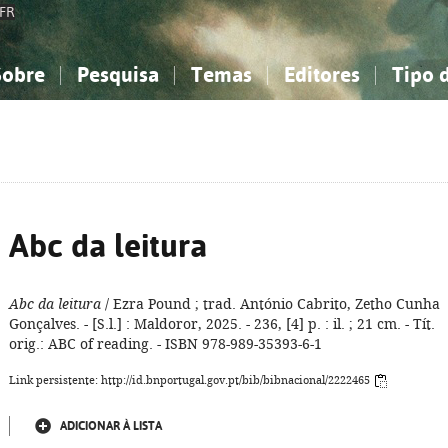
FR
Sobre
Pesquisa
Temas
Editores
Tipo 
obre a Bibliografia Nacional
imples
onhecimento, Informação...
onhecimento, Informação...
Combinada
A minha lista
Como utilizar
Filosofia, psicologia...
Filosofia, psicologia...
Perguntas frequente
iências sociais...
iências sociais...
Ciências exatas e naturais...
Ciências exatas e naturais...
rte, desporto...
rte, desporto...
Literatura, linguística...
Literatura, linguística...
Abc da leitura
Abc da leitura
/ Ezra Pound ; trad. António Cabrito, Zetho Cunha
Gonçalves. - [S.l.] : Maldoror, 2025. - 236, [4] p. : il. ; 21 cm. - Tít.
orig.: ABC of reading. - ISBN 978-989-35393-6-1
Link persistente: http://id.bnportugal.gov.pt/bib/bibnacional/2222465
ADICIONAR À LISTA