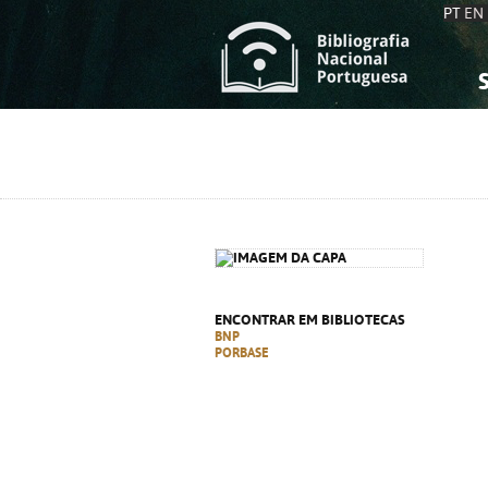
PT
EN
S
S
C
C
C
C
A
A
ENCONTRAR EM BIBLIOTECAS
BNP
PORBASE