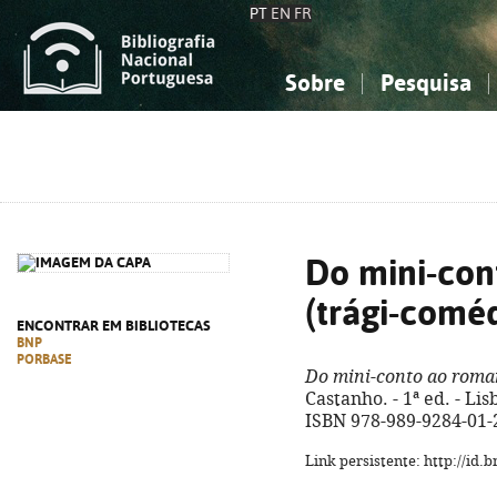
PT
EN
FR
Sobre
Pesquisa
Sobre a Bibliografia Nacional
Simples
Conhecimento, Informação...
Conhecimento, Informação...
Combinada
A
Ciências sociais...
Ciências sociais...
Arte, desporto...
Arte, desporto...
Do mini-con
(trági-coméd
ENCONTRAR EM BIBLIOTECAS
BNP
PORBASE
Do mini-conto ao roma
Castanho. - 1ª ed. - Lis
ISBN 978-989-9284-01-
Link persistente: http://id