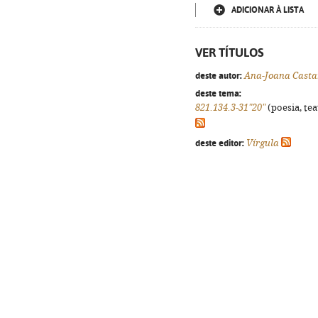
ADICIONAR À LISTA
VER TÍTULOS
deste autor:
Ana-Joana Cast
deste tema:
821.134.3-31"20"
(poesia, tea
deste editor:
Vírgula