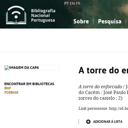
PT
EN
FR
Sobre
Pesquisa
Sobre a Bibliografia Nacional
Simples
Conhecimento, Informação...
Conhecimento, Informação...
Combinada
A
Ciências sociais...
Ciências sociais...
Arte, desporto...
Arte, desporto...
A torre do 
ENCONTRAR EM BIBLIOTECAS
A torre do enforcado
/ 
BNP
do Cacém : José Paulo Ri
PORBASE
torres do castelo ; 2)
Link persistente: http://id
ADICIONAR À LISTA