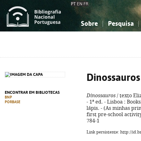
PT
EN
FR
Sobre
Pesquisa
Sobre a Bibliografia Nacional
Simples
Conhecimento, Informação...
Conhecimento, Informação...
Combinada
A
Ciências sociais...
Ciências sociais...
Arte, desporto...
Arte, desporto...
Dinossauros
ENCONTRAR EM BIBLIOTECAS
Dinossauros
/ texto El
BNP
- 1ª ed. - Lisboa : Booksm
PORBASE
lápis. - (As minhas prim
first pre-school activi
784-1
Link persistente: http://id