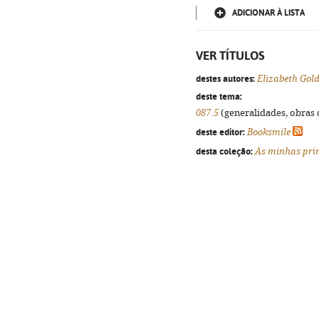
ADICIONAR À LISTA
VER TÍTULOS
destes autores:
Elizabeth Gol
deste tema:
087.5
(generalidades, obras d
deste editor:
Booksmile
desta coleção:
As minhas pri