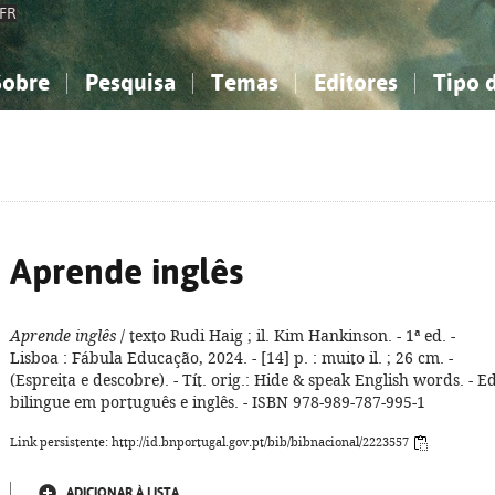
FR
Sobre
Pesquisa
Temas
Editores
Tipo 
obre a Bibliografia Nacional
imples
onhecimento, Informação...
onhecimento, Informação...
Combinada
A minha lista
Como utilizar
Filosofia, psicologia...
Filosofia, psicologia...
Perguntas frequente
iências sociais...
iências sociais...
Ciências exatas e naturais...
Ciências exatas e naturais...
rte, desporto...
rte, desporto...
Literatura, linguística...
Literatura, linguística...
Aprende inglês
Aprende inglês
/ texto Rudi Haig ; il. Kim Hankinson. - 1ª ed. -
Lisboa : Fábula Educação, 2024. - [14] p. : muito il. ; 26 cm. -
(Espreita e descobre). - Tít. orig.: Hide & speak English words. - Ed
bilingue em português e inglês. - ISBN 978-989-787-995-1
Link persistente: http://id.bnportugal.gov.pt/bib/bibnacional/2223557
ADICIONAR À LISTA