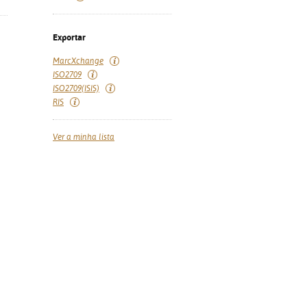
Exportar
MarcXchange
ISO2709
ISO2709(ISIS)
RIS
Ver a minha lista