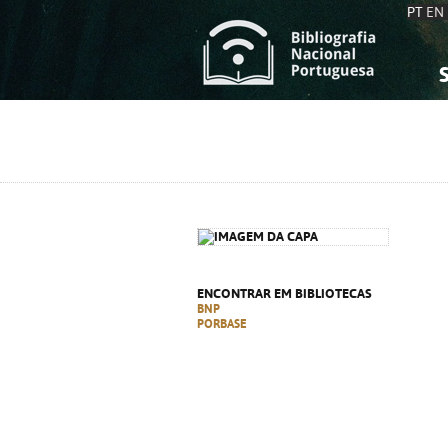
PT
EN
S
S
C
C
C
C
A
A
ENCONTRAR EM BIBLIOTECAS
BNP
PORBASE