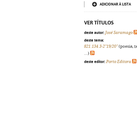
ADICIONAR À LISTA
VER TÍTULOS
deste autor:
José Saramago
deste tema:
821.134.3-2"19/20"
(poesia, t
...)
deste editor:
Porto Editora