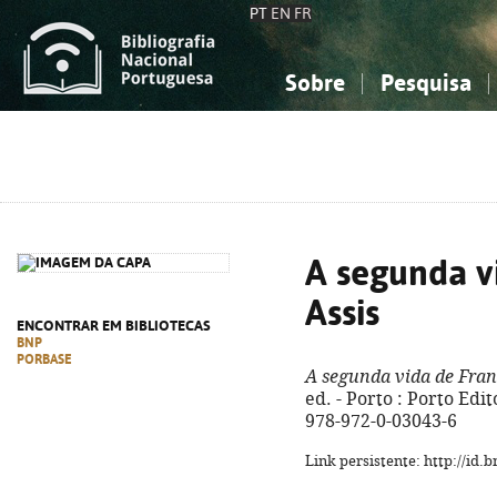
PT
EN
FR
Sobre
Pesquisa
Sobre a Bibliografia Nacional
Simples
Conhecimento, Informação...
Conhecimento, Informação...
Combinada
A
Ciências sociais...
Ciências sociais...
Arte, desporto...
Arte, desporto...
A segunda v
Assis
ENCONTRAR EM BIBLIOTECAS
BNP
PORBASE
A segunda vida de Fran
ed. - Porto : Porto Edit
978-972-0-03043-6
Link persistente: http://id