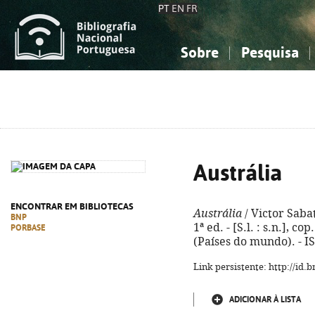
PT
EN
FR
Sobre
Pesquisa
Sobre a Bibliografia Nacional
Simples
Conhecimento, Informação...
Conhecimento, Informação...
Combinada
A
Ciências sociais...
Ciências sociais...
Arte, desporto...
Arte, desporto...
Austrália
ENCONTRAR EM BIBLIOTECAS
Austrália
/ Victor Sabat
BNP
1ª ed. - [S.l. : s.n.], cop.
PORBASE
(Países do mundo). - I
Link persistente: http://id
ADICIONAR À LISTA