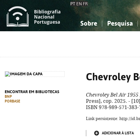
PT
EN
FR
Sobre
Pesquisa
Sobre a Bibliografia Nacional
Simples
Conhecimento, Informação...
Conhecimento, Informação...
Combinada
A
Ciências sociais...
Ciências sociais...
Arte, desporto...
Arte, desporto...
Chevroley B
ENCONTRAR EM BIBLIOTECAS
Chevroley Bel Air 1955
BNP
Press], cop. 2025. - [10] 
PORBASE
ISBN 978-989-571-383-
Link persistente: http://id
ADICIONAR À LISTA