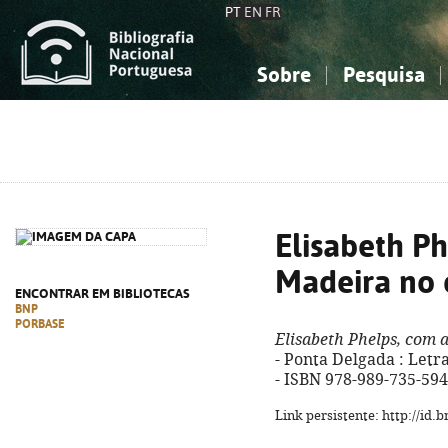
PT
EN
FR
Sobre
Pesquisa
Sobre a Bibliografia Nacional
Simples
Conhecimento, Informação...
Conhecimento, Informação...
Combinada
A
Ciências sociais...
Ciências sociais...
Arte, desporto...
Arte, desporto...
Elisabeth Ph
Madeira no 
ENCONTRAR EM BIBLIOTECAS
BNP
PORBASE
Elisabeth Phelps, com 
- Ponta Delgada : Letras
- ISBN 978-989-735-594
Link persistente: http://id