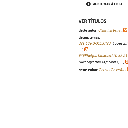
ADICIONAR À LISTA
VER TÍTULOS
deste autor:
Cláudia Faria
destes temas:
821.134.3-311.6"20"
(poesia, 
...)
929Phelps, Elisabeth(0:82-31
monografias regionais, ...)
deste editor:
Letras Lavadas