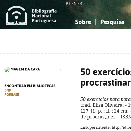
PT
EN
FR
Sobre
Pesquisa
Sobre a Bibliografia Nacional
Simples
Conhecimento, Informação...
Conhecimento, Informação...
Combinada
A
Ciências sociais...
Ciências sociais...
Arte, desporto...
Arte, desporto...
50 exercício
procrastinar
ENCONTRAR EM BIBLIOTECAS
BNP
PORBASE
50 exercícios para para
trad. Elisa Oliveira. - 1
127, [1] p. : il. ; 24 cm
de procrastiner. - ISB
Link persistente: http://id