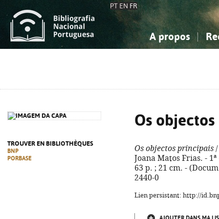
PT
EN
FR
A propos
Re
La Bibliographie Nationale
Simple
Connaissance, Information...
Connaissance, Information...
Avancée
Mes 
Sciences sociales...
Sciences sociales...
Arts, sport...
Arts, sport...
Os objectos 
TROUVER EN BIBLIOTHÈQUES
Os objectos principais
/
BNP
Joana Matos Frias. - 1ª e
PORBASE
63 p. ; 21 cm. - (Docum
2440-0
Lien persistant: http://id.
AJOUTER DANS MA LIS