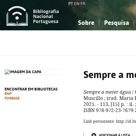
PT
EN
FR
Sobre
Pesquisa
Sobre a Bibliografia Nacional
Simples
Conhecimento, Informação...
Conhecimento, Informação...
Combinada
A
Ciências sociais...
Ciências sociais...
Arte, desporto...
Arte, desporto...
Sempre a m
ENCONTRAR EM BIBLIOTECAS
Sempre a meter água
/ 
BNP
Muscillo ; trad. Maria F
PORBASE
2025. - 113, [15] p. : il.
ISBN 978-972-23-7679-
Link persistente: http://id
ADICIONAR À LISTA