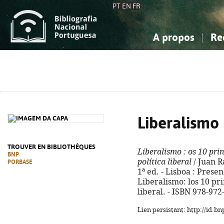
PT
EN
FR
A propos
Re
La Bibliographie Nationale
Simple
Connaissance, Information...
Connaissance, Information...
Avancée
Mes 
Sciences sociales...
Sciences sociales...
Arts, sport...
Arts, sport...
Liberalismo
TROUVER EN BIBLIOTHÈQUES
Liberalismo
: os 10 pri
BNP
política liberal
/ Juan R
PORBASE
1ª ed. - Lisboa : Presenç
Liberalismo: los 10 pri
liberal. - ISBN 978-972
Lien persistant: http://id.