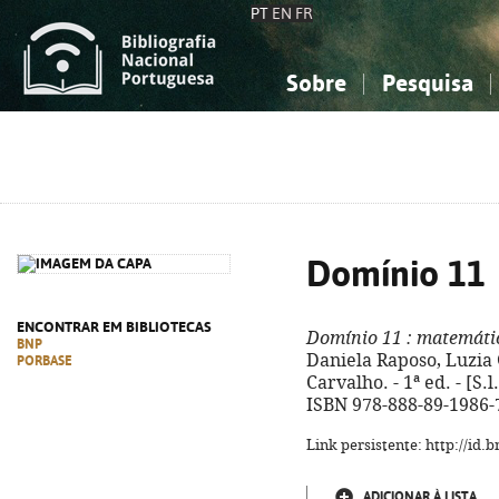
PT
EN
FR
Sobre
Pesquisa
Sobre a Bibliografia Nacional
Simples
Conhecimento, Informação...
Conhecimento, Informação...
Combinada
A
Ciências sociais...
Ciências sociais...
Arte, desporto...
Arte, desporto...
Domínio 11
ENCONTRAR EM BIBLIOTECAS
Domínio 11
: matemátic
BNP
Daniela Raposo, Luzia G
PORBASE
Carvalho. - 1ª ed. - [S.l.
ISBN 978-888-89-1986-
Link persistente: http://id
ADICIONAR À LISTA