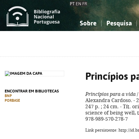
PT
EN
FR
Sobre
Pesquisa
Sobre a Bibliografia Nacional
Simples
Conhecimento, Informação...
Conhecimento, Informação...
Combinada
A
Ciências sociais...
Ciências sociais...
Arte, desporto...
Arte, desporto...
Princípios p
ENCONTRAR EM BIBLIOTECAS
Princípios para a vida
/
BNP
Alexandra Cardoso. - 2ª 
PORBASE
247 p. ; 24 cm. - Tít. o
science of being well, 
978-989-570-278-7
Link persistente: http://id