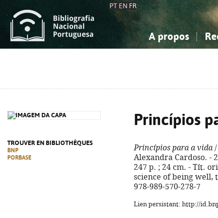
PT
EN
FR
A propos
Re
La Bibliographie Nationale
Simple
Connaissance, Information...
Connaissance, Information...
Avancée
Mes 
Sciences sociales...
Sciences sociales...
Arts, sport...
Arts, sport...
Princípios p
TROUVER EN BIBLIOTHÈQUES
Princípios para a vida
/
BNP
Alexandra Cardoso. - 2ª 
PORBASE
247 p. ; 24 cm. - Tít. o
science of being well, 
978-989-570-278-7
Lien persistant: http://id.